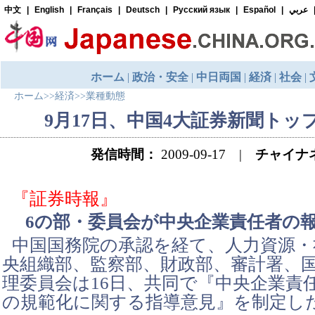
ホーム
>>
経済
>>
業種動態
9月17日、中国4大証券新聞トッ
発信時間：
2009-09-17 |
チャイナ
『証券時報』
6の部・委員会が中央企業責任者の
中国国務院の承認を経て、人力資源・
央組織部、監察部、財政部、審計署、
理委員会は16日、共同で『中央企業責
の規範化に関する指導意見』を制定し