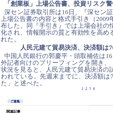
「創業板」上場公告書、投資リスク警
深セン証券取引所は16日、『深セン
上場公告書の内容と格式手引き（2009
布した。同『手引き』では上場会社の
化され、情報開示の質と有効性を高め
れた。
人民元建て貿易決済、決済額は70
中国人民銀行の郭慶平・頭取補佐は1
外記者向けのブリーフィングを開き、
状況を見ると、人民元建て貿易決済の
われている。先週末までに、決済額は7
た」と述べた。
1
2
3
4
関連記事