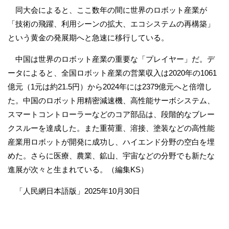
同大会によると、ここ数年の間に世界のロボット産業が
「技術の飛躍、利用シーンの拡大、エコシステムの再構築」
という黄金の発展期へと急速に移行している。
中国は世界のロボット産業の重要な「プレイヤー」だ。デ
ータによると、全国ロボット産業の営業収入は2020年の1061
億元（1元は約21.5円）から2024年には2379億元へと倍増し
た。中国のロボット用精密減速機、高性能サーボシステム、
スマートコントローラーなどのコア部品は、段階的なブレー
クスルーを達成した。また重荷重、溶接、塗装などの高性能
産業用ロボットが開発に成功し、ハイエンド分野の空白を埋
めた。さらに医療、農業、鉱山、宇宙などの分野でも新たな
進展が次々と生まれている。（編集KS）
「人民網日本語版」2025年10月30日