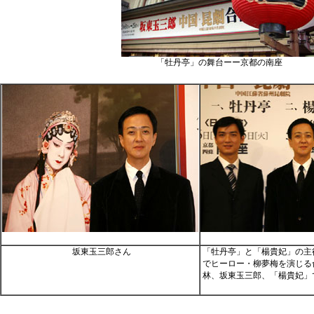
「牡丹亭」の舞台ーー京都の南座
坂東玉三郎さん
「牡丹亭」と「楊貴妃」の主
でヒーロー・柳夢梅を演じる
林、坂東玉三郎、「楊貴妃」