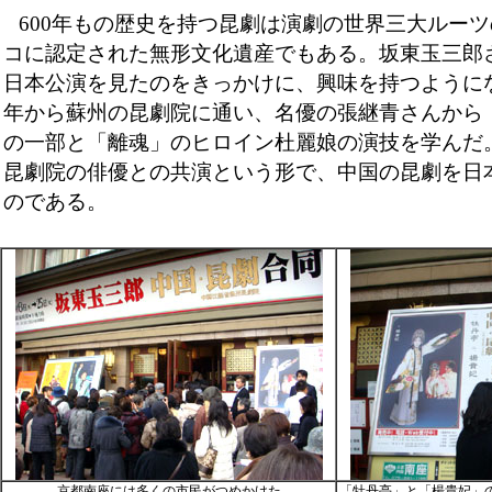
600年もの歴史を持つ昆劇は演劇の世界三大ルー
コに認定された無形文化遺産でもある。坂東玉三郎さ
日本公演を見たのをきっかけに、興味を持つように
年から蘇州の昆劇院に通い、名優の張継青さんから
の一部と「離魂」のヒロイン杜麗娘の演技を学んだ
昆劇院の俳優との共演という形で、中国の昆劇を日
のである。
京都南座には多くの市民がつめかけた
「牡丹亭」と「楊貴妃」