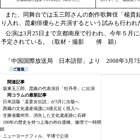
また、同舞台では玉三郎さんの創作歌舞伎「楊貴
り入れ、昆劇俳優らと共演するという試みも行われ
公演は3月25日まで京都南座で行われ、今年５月
予定されている。（取材・撮影 傅 穎）
「中国国際放送局 日本語部」より 2008年3月7
関連記事
·
坂東玉三郎、昆曲の代表演目「牡丹亭」に出演
同コラムの最新記事
·
日本語版「孟姜女伝説」が3月に出版へ
·
西藏の文化遺産保護に6億元近く投入へ
·
甘粛省蘭州市、消失した文化遺産跡に石碑
·
100年の歴史を持つ上海の外白渡橋、修理で一時閉
鎖
·
ニューヨークフィル、平壌で公演