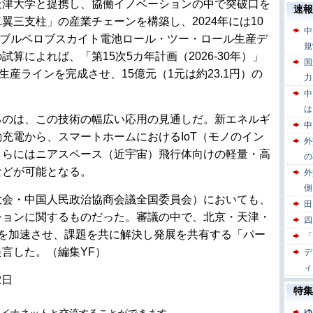
天津大学と提携し、協働イノベーションの中で突破口を
翼三支柱」の産業チェーンを構築し、2024年には10
シブルペロブスカイト電池ロール・ツー・ロール生産デ
算によれば、「第15次5カ年計画（2026-30年）」
産ラインを完成させ、15億元（1元は約23.1円）の
るのは、この技術の幅広い応用の見通しだ。新エネルギ
充電から、スマートホームにおけるIoT（モノのイン
さらにはニアスペース（近宇宙）飛行体向けの軽量・高
などが可能となる。
大会・中国人民政治協商会議全国委員会）においても、
ションに関するものだった。審議の中で、北京・天津・
革を加速させ、課題を共に解決し発展を共有する「パー
言した。（編集YF）
2日