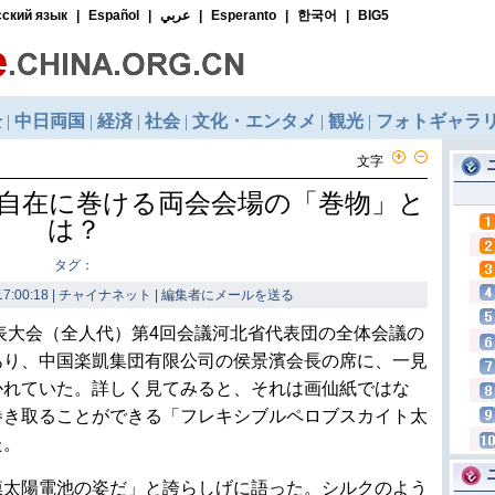
文字
自在に巻ける両会会場の「巻物」と
は？
タグ：
7:00:18 | チャイナネット |
編集者にメールを送る
代表大会（全人代）第4回会議河北省代表団の全体会議の
あり、中国楽凱集団有限公司の侯景濱会長の席に、一見
かれていた。詳しく見てみると、それは画仙紙ではな
巻き取ることができる「フレキシブルペロブスカイト太
た。
膜太陽電池の姿だ」と誇らしげに語った。シルクのよう