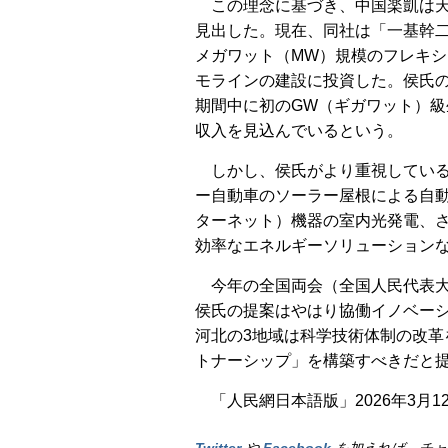
この理念に基づき、中国楽凱は
見出した。現在、同社は「一基幹二
メガワット（MW）規模のフレキ
モラインの建設に投資した。侯氏の試
期間中に初のGW（ギガワット）級生
収入を見込んでいるという。
しかし、侯氏がより重視してい
ー自動車のソーラー屋根による自動
ターネット）機器の室内光発電、
効率なエネルギーソリューション
今年の全国両会（全国人民代表
侯氏の提案はやはり協働イノベー
河北の3地域は科学技術体制の改
トナーシップ」を構築すべきだと提
「人民網日本語版」2026年3月1