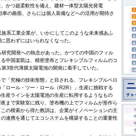
量、かつ超柔軟性を備え、建材一体型太陽光発電
自動車の曲面、さらには個人装備などへの活用が期待さ
民族系工業企業が、いかにしてこのような未来感あふ
問に思わずにはいられなくなった。
る研究開発への執念があった。かつての中国のフィル
える中国楽凱は、精密塗布とフレキシブルフィルムのコ
ら第3世代薄膜太陽電池の開発に着手していた。
界で「究極の技術形態」と目される、フレキシブルペロ
「ロール・ツー・ロール（R2R）」生産に挑戦する
の生産ラインを太陽電池の生産に転用するようなもの
深夜まで実験室に残り、塗布機の上でフィルムが形作ら
「この模索から得た教訓は、企業がイノベーションの主
との連携を通じてエコシステムを構築することの重要性