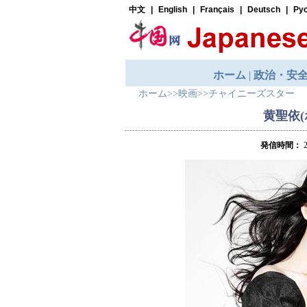
ホーム
>>
映画
>>
チャイニーズスター
黄聖依
発信時間：
2