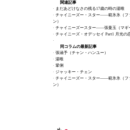
関連記事
·
まだあどけなさの残る17歳の時の湯唯
·
チャイニーズー・スター――範氷氷（フ
ン）
·
チャイニーズースター――張曼玉（マギ
·
チャイニーズ・オデッセイ Part1 月光の恋
·
同コラムの最新記事
·
張涵予（チャン・ハンユー）
·
湯唯
·
鞏俐
·
ジャッキー・チェン
·
チャイニーズー・スター――範氷氷（フ
ン）