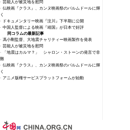
·
芸能人が被災地を慰問
·
仏映画『クラス』、カンヌ映画祭のパルムドールに輝
く
·
ドキュメンタリー映画『汶川』下半期に公開
·
中国人監督による映画『靖国』が日本で好評
同コラムの最新記事
·
馮小剛監督、大地震チャリティー映画製作を発表
·
芸能人が被災地を慰問
·
「地震はカルマ？」 シャロン・ストーンの発言で非
難
·
仏映画『クラス』、カンヌ映画祭のパルムドールに輝
く
·
アニメ版権サービスプラットフォームが始動