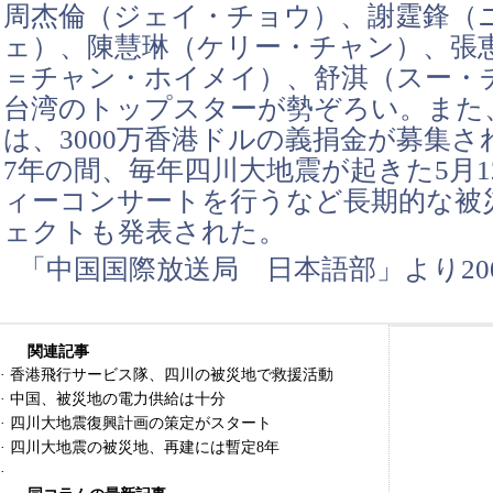
周杰倫（ジェイ・チョウ）、謝霆鋒（
ェ）、陳慧琳（ケリー・チャン）、張
＝チャン・ホイメイ）、舒淇（スー・
台湾のトップスターが勢ぞろい。また
は、3000万香港ドルの義捐金が募集
7年の間、毎年四川大地震が起きた5月
ィーコンサートを行うなど長期的な被
ェクトも発表された。
「中国国際放送局 日本語部」より200
関連記事
·
香港飛行サービス隊、四川の被災地で救援活動
·
中国、被災地の電力供給は十分
·
四川大地震復興計画の策定がスタート
·
四川大地震の被災地、再建には暫定8年
·