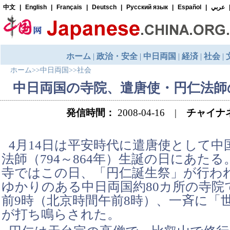
ホーム
>>
中日両国
>>
社会
中日両国の寺院、遣唐使・円仁法師
発信時間：
2008-04-16 |
チャイナ
4月14日は平安時代に遣唐使として中
法師（794～864年）生誕の日にあた
寺ではこの日、「円仁誕生祭」が行わ
ゆかりのある中日両国約80カ所の寺院
前9時（北京時間午前8時）、一斉に「
が打ち鳴らされた。