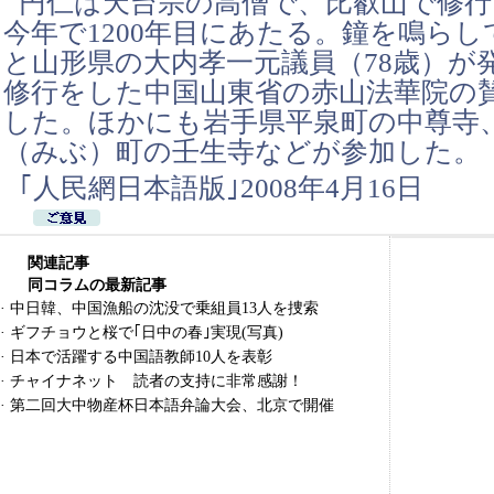
円仁は天台宗の高僧で、比叡山で修
今年で1200年目にあたる。鐘を鳴ら
と山形県の大内孝一元議員（78歳）が
修行をした中国山東省の赤山法華院の
した。ほかにも岩手県平泉町の中尊寺
（みぶ）町の壬生寺などが参加した。
｢人民網日本語版｣2008年4月16日
関連記事
同コラムの最新記事
·
中日韓、中国漁船の沈没で乗組員13人を捜索
·
ギフチョウと桜で｢日中の春｣実現(写真)
·
日本で活躍する中国語教師10人を表彰
·
チャイナネット 読者の支持に非常感謝！
·
第二回大中物産杯日本語弁論大会、北京で開催