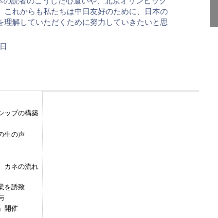
本の読者のこうした心遣いや、北京オリンピック
。これからも私たちは中日友好のために、日本の
を理解していただくために努力していきたいと思
5日
シップの構築
の生の声
、カネの流れ
業を誘致
与
」開催