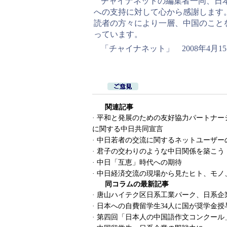
チャイナネットの編集者一同、日
への支持に対して心から感謝します
読者の方々により一層、中国のこと
っています。
「チャイナネット」 2008年4月1
関連記事
·
平和と発展のための友好協力パートナー
に関する中日共同宣言
·
中日若者の交流に関するネットユーザー
·
君子の交わりのような中日関係を築こう
·
中日「互恵」時代への期待
·
中日経済交流の現場から見たヒト、モノ
同コラムの最新記事
·
唐山ハイテク区日系工業パーク、日系企
·
日本への自費留学生34人に国が奨学金授
·
第四回「日本人の中国語作文コンクール