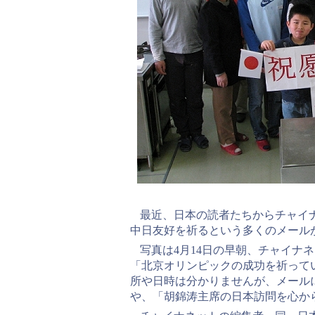
最近、日本の読者たちからチャイ
中日友好を祈るという多くのメール
写真は4月14日の早朝、チャイナ
「北京オリンピックの成功を祈って
所や日時は分かりませんが、メール
や、「胡錦涛主席の日本訪問を心か