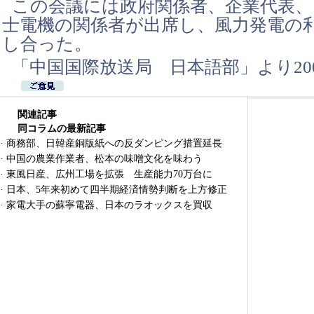
この会議には政府関係者、企業代表、
士電機の関係者が出席し、風力発電の
し合った。
「中国国際放送局 日本語部」より200
関連記事
同コラムの最新記事
·
商務部、日韓産銅版紙への反ダンピング措置延長
·
中国の農業作業者、松本の味噌文化を味わう
·
東風日産、広州工場を拡張 生産能力70万台に
·
日本、5年来初めて四半期経済情勢判断を上方修正
·
家電大手の蘇寧電器、日本のラオックスを買収