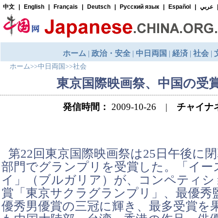
ホーム
>>
中日両国
>>
社会
東京国際映画祭、中国の受
発信時間：
2009-10-26 |
チャイナ
第22回東京国際映画祭は25日午後に閉
部門でグランプリを受賞した。「イー
イ」（ブルガリア）が、コンペティシ
賞「東京サクラグランプリ」、最優秀
優秀男優賞の三冠に輝き、最多受賞を