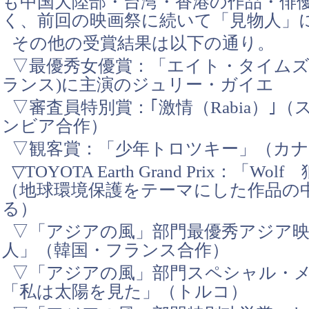
も中国大陸部・台湾・香港の作品・俳
く、前回の映画祭に続いて「見物人」
その他の受賞結果は以下の通り。
▽最優秀女優賞：「エイト・タイムズ
ランス)に主演のジュリー・ガイエ
▽審査員特別賞：｢激情（Rabia）｣
ンビア合作）
▽観客賞：「少年トロツキー」（カ
▽TOYOTA Earth Grand Prix：「Wo
（地球環境保護をテーマにした作品の
る）
▽「アジアの風」部門最優秀アジア映
人」（韓国・フランス合作）
▽「アジアの風」部門スペシャル・
「私は太陽を見た」（トルコ）