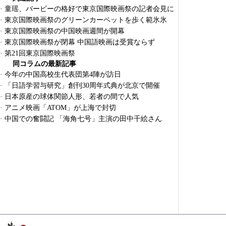
·
童瑶、バービーの格好で東京国際映画祭の記者会見に
·
東京国際映画祭のグリーンカーペットを歩く範氷氷
·
東京国際映画祭の中国映画週間が開幕
·
東京国際映画祭が閉幕 中国語映画は受賞ならず
·
第21回東京国際映画祭
同コラムの最新記事
·
今年の中国高校生代表団第4陣が訪日
·
「日語学習与研究」創刊30周年式典が北京で開催
·
日本原産の球体関節人形、若者の間で人気
·
アニメ映画「ATOM」が上海で封切
·
中国での奮闘記 「海角七号」主演の田中千絵さん