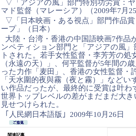
▽「アジアの風」部門特別功労賞：
マド監督（マレーシア）（2009年7月2
▽「日本映画・ある視点」部門作品賞
ープ」（日本）
大陸・台湾・香港の中国語映画7作品
ンペティション部門と「アジアの風」
トされた。若手女性監督・李芳芳の処
（永遠の天）」、何平監督が5年間の
った力作「麦田」、香港の女性監督・
「天水圍的夜與霧（夜と霧）」などい
い作品だったが、最終的に受賞は叶わ
世界トップレベルの差がまだまだ大き
見せつけられた。
｢人民網日本語版｣ 2009年10月26日
関連記事