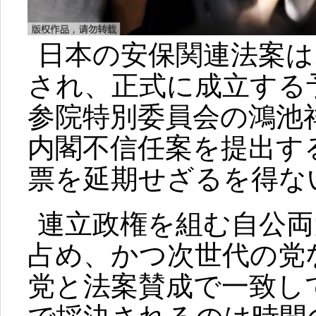
日本の安保関連法案は
され、正式に成立する
参院特別委員会の鴻池
内閣不信任案を提出す
票を延期せざるを得な
連立政権を組む自公両
占め、かつ次世代の党
党と法案賛成で一致し