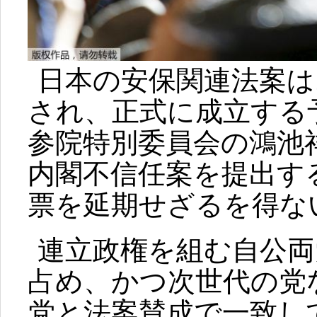
日本の安保関連法案は
され、正式に成立する
参院特別委員会の鴻池
内閣不信任案を提出す
票を延期せざるを得な
連立政権を組む自公両
占め、かつ次世代の党
党と法案賛成で一致し