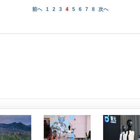
前へ
1
2
3
4
5
6
7
8
次へ