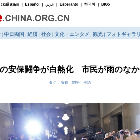
の安保闘争が白熱化 市民が雨のなか
タグ： 安保 闘争 抗議