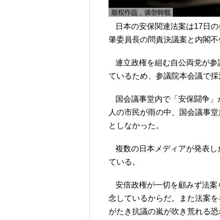
日本の安保関連法案は17日
肇委員長の問責決議案と内閣不
連立政権を組む自公両党が参
ているため、参議院本会議で採
国会議事堂内で「安保闘争」
人の市民が雨の中、国会議事堂
としなかった。
複数の日本メディアが発表し
ている。
安倍政権が一切を顧みず法案
念しているからだ。また法案を
がたき抗議の嵐が吹き荒れる恐