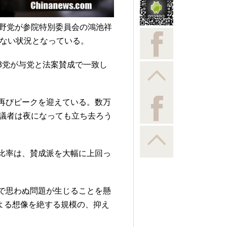
し野党が参院特別委員会の鴻池祥
得ない状況となっている。
3党が与党と法案賛成で一致し
再びピークを迎えている。数万
議者は夜になっても立ち去ろう
比率は、賛成派を大幅に上回っ
で思わぬ問題が生じることを懸
よる想像を絶する規模の、抑え