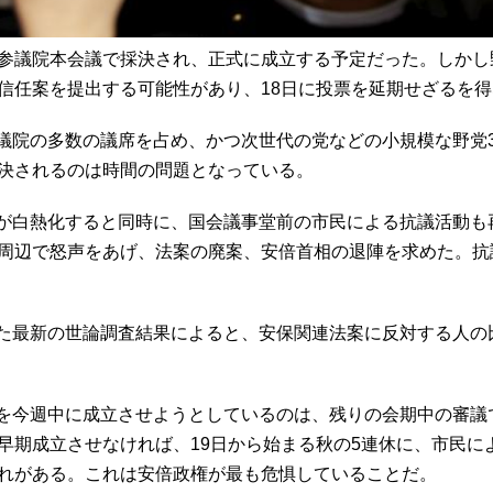
の参議院本会議で採決され、正式に成立する予定だった。しか
信任案を提出する可能性があり、18日に投票を延期せざるを
議院の多数の議席を占め、かつ次世代の党などの小規模な野党
決されるのは時間の問題となっている。
が白熱化すると同時に、国会議事堂前の市民による抗議活動も
周辺で怒声をあげ、法案の廃案、安倍首相の退陣を求めた。抗
た最新の世論調査結果によると、安保関連法案に反対する人の
を今週中に成立させようとしているのは、残りの会期中の審議
早期成立させなければ、19日から始まる秋の5連休に、市民に
れがある。これは安倍政権が最も危惧していることだ。