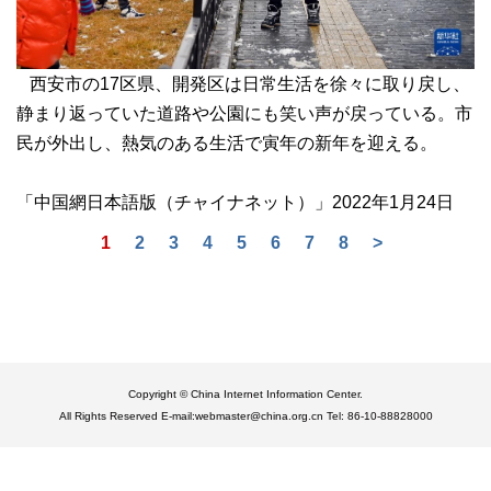
西安市の17区県、開発区は日常生活を徐々に取り戻し、
静まり返っていた道路や公園にも笑い声が戻っている。市
民が外出し、熱気のある生活で寅年の新年を迎える。
「中国網日本語版（チャイナネット）」2022年1月24日
1
2
3
4
5
6
7
8
>
Copyright © China Internet Information Center.
All Rights Reserved E-mail:webmaster@china.org.cn Tel: 86-10-88828000