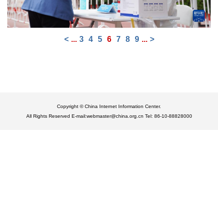
<
...
3
4
5
6
7
8
9
...
>
Copyright © China Internet Information Center.
All Rights Reserved E-mail:webmaster@china.org.cn Tel: 86-10-88828000