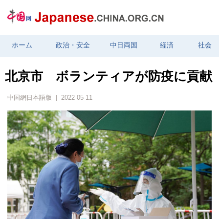
ホーム
政治・安全
中日両国
経済
社会
北京市 ボランティアが防疫に貢献
中国網日本語版 | 2022-05-11