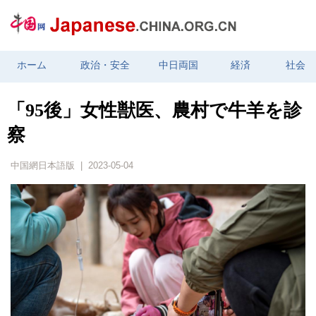
ホーム
政治・安全
中日両国
経済
社会
「95後」女性獣医、農村で牛羊を診
察
中国網日本語版 | 2023-05-04