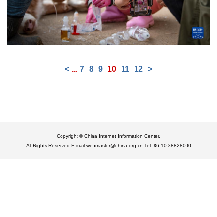
<
...
7
8
9
10
11
12
>
Copyright © China Internet Information Center.
All Rights Reserved E-mail:webmaster@china.org.cn Tel: 86-10-88828000