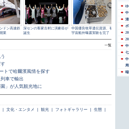
一覧
祝う
探す
リートで哈爾濱風情を探す
欧列車で輸出
荘園」が人気観光地に
|
文化・エンタメ
|
観光
|
フォトギャラリー
|
生態
|