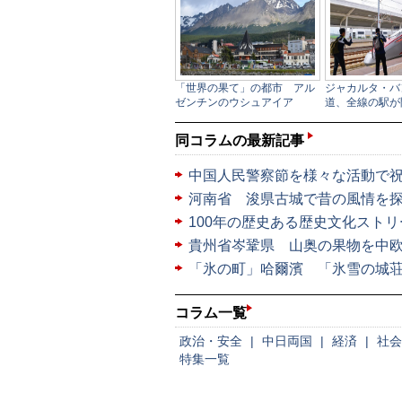
同コラムの最新記事
中国人民警察節を様々な活動で
河南省 浚県古城で昔の風情を
100年の歴史ある歴史文化スト
貴州省岑鞏県 山奥の果物を中
「氷の町」哈爾濱 「氷雪の城
コラム一覧
政治・安全
|
中日両国
|
経済
|
社会
特集一覧