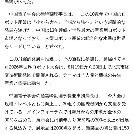
民網が伝えた。
中国電子学会の徐暁蘭理事長は、「この10数年で中国のロ
ボット産業は『小から大へ』『弱から強へ』という飛躍的な
発展を遂げた。中国は13年連続で世界最大の産業用ロボット
市場となっており、人型ロボット産業の総合的な水準は世界
をリードしている」と述べた。
この飛躍的発展を推進し、その過程に参加し、見届けてき
た2026年世界ロボット大会は、8月19日から23日まで北京市経
済技術開発区で開催される。テーマは「人間と機械の共生、
産業と需要の融合」だ。
中国電子学会の趙雲峰副理事長兼事務局長は、「今大会は
規模・レベルともに向上し、30近くの国際機関から支援を受
けている。メインフォーラムでは海外からの来賓が全体の
30％を占める。展示会には前年より36％増の300社以上が出展
する見込みで、展示品は2000点を超え、新製品の初公開は150