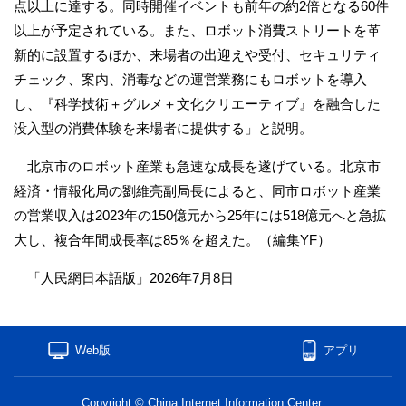
点以上に達する。同時開催イベントも前年の約2倍となる60件
以上が予定されている。また、ロボット消費ストリートを革
新的に設置するほか、来場者の出迎えや受付、セキュリティ
チェック、案内、消毒などの運営業務にもロボットを導入
し、『科学技術＋グルメ＋文化クリエーティブ』を融合した
没入型の消費体験を来場者に提供する」と説明。
北京市のロボット産業も急速な成長を遂げている。北京市
経済・情報化局の劉維亮副局長によると、同市ロボット産業
の営業収入は2023年の150億元から25年には518億元へと急拡
大し、複合年間成長率は85％を超えた。（編集YF）
「人民網日本語版」2026年7月8日
Web版
アプリ
Copyright © China Internet Information Center.