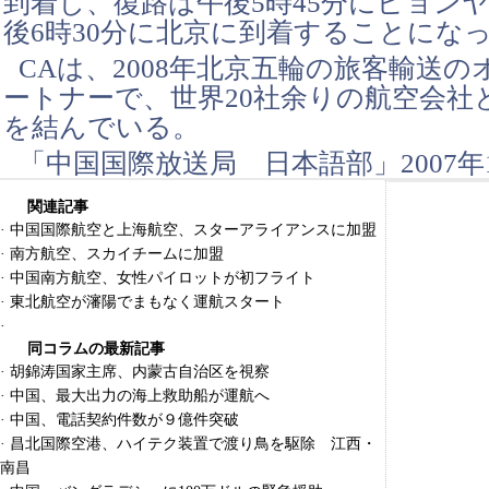
到着し、復路は午後5時45分にピョン
後6時30分に北京に到着することにな
CAは、2008年北京五輪の旅客輸送
ートナーで、世界20社余りの航空会社
を結んでいる。
「中国国際放送局 日本語部」2007年1
関連記事
·
中国国際航空と上海航空、スターアライアンスに加盟
·
南方航空、スカイチームに加盟
·
中国南方航空、女性パイロットが初フライト
·
東北航空が瀋陽でまもなく運航スタート
·
同コラムの最新記事
·
胡錦涛国家主席、内蒙古自治区を視察
·
中国、最大出力の海上救助船が運航へ
·
中国、電話契約件数が９億件突破
·
昌北国際空港、ハイテク装置で渡り鳥を駆除 江西・
南昌