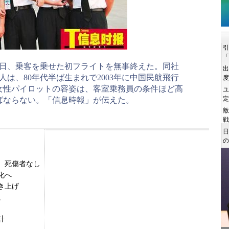
3日、乗客を乗せた初フライトを無事終えた。同社
は、80年代半ば生まれで2003年に中国民航飛行
女性パイロットの容姿は、客室乗務員の条件ほど高
ばならない。「信息時報」が伝えた。
 死傷者なし
化へ
き上げ
に
計