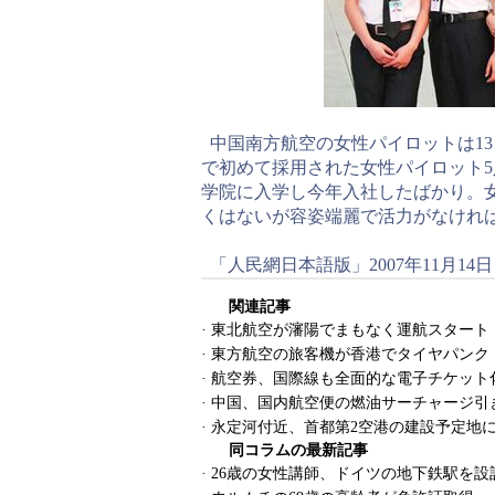
中国南方航空の女性パイロットは1
で初めて採用された女性パイロット5人
学院に入学し今年入社したばかり。
くはないが容姿端麗で活力がなけれ
「人民網日本語版」2007年11月14日
関連記事
·
東北航空が瀋陽でまもなく運航スタート
·
東方航空の旅客機が香港でタイヤパンク
·
航空券、国際線も全面的な電子チケット
·
中国、国内航空便の燃油サーチャージ引
·
永定河付近、首都第2空港の建設予定地
同コラムの最新記事
·
26歳の女性講師、ドイツの地下鉄駅を設