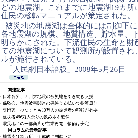
どの地震湖。これまでに地震湖19カ所
住民の移転マニュアルが策定された。
被災地の地震湖は全体的には制御下
各地震湖の規模、地質構造、貯水量、
明らかにされた。下流住民の生命と財
ての地震湖について観測所が設置され
ルが施行されている。
「人民網日本語版」2008年5月26日
関連記事
·
日本各界、四川大地震の被災地を引き続き支援
·
保監会、地震被害関連の保険金支払いで指導原則
·
専門家「少なくとも10万人の被災者の移転が必要」
·
被災者466万人余りの飲み水を確保
·
震災地区の一部商店が営業再開 物価は安定
同コラムの最新記事
·
地震湖は35カ所、全体的に制御下に