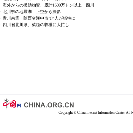
·
海外からの援助物資、累計1600万トン以上 四川
·
北川県の地震湖 上空から撮影
·
青川余震 陜西省漢中市で4人が犠牲に
·
四川省北川県、菜種の収穫に大忙し