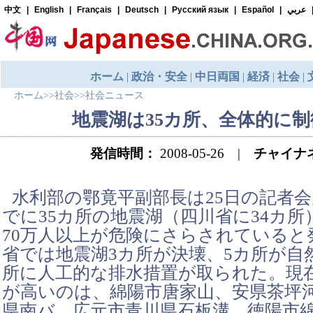
ホーム
>>
社会
>>
社会ニュース
地震湖は35カ所、全体的に
発信時間：
2008-05-26 |
チャイナ
水利部の鄂竟平副部長は25日の記者
でに35カ所の地震湖（四川省に34カ
70万人以上が危険にさらされていると
省では地震湖3カ所が決壊、5カ所が自
所に人工的な排水措置が取られた。現
が高いのは、綿陽市唐家山、安県茶坪
県南バ，広元市青川県石板溝、徳陽市