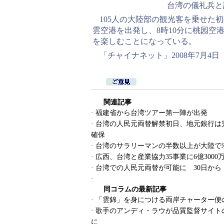
台湾の儀礼兵と
105人の大陸部の観光客を乗せた
雲空港を出発し、8時10分に桃园空
を楽しむことになっている。
「チャイナネット」2008年7月4日
関連記事
·
福建省から台湾ツアー第一陣が出発
·
台湾の人民元両替解禁初日、地元銀行は
確保
·
台湾のサラリーマンの半数以上が大陸で
·
広西、台湾と産業協力35事業に6億3000
·
台湾での人民元両替が可能に 30日から
·
同コラムの最新記事
·
「雲錦」を身につける両岸チャーター便
·
歌手のアンディ・ラウが品質監督サイト
に