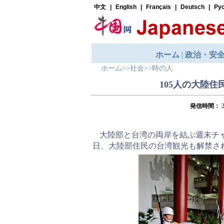
ホーム
>>
社会
>>
時の人
105人の大陸住
発信時間：
2
大陸部と台湾の両岸を結ぶ週末チ
日、大陸部住民の台湾観光も解禁さ