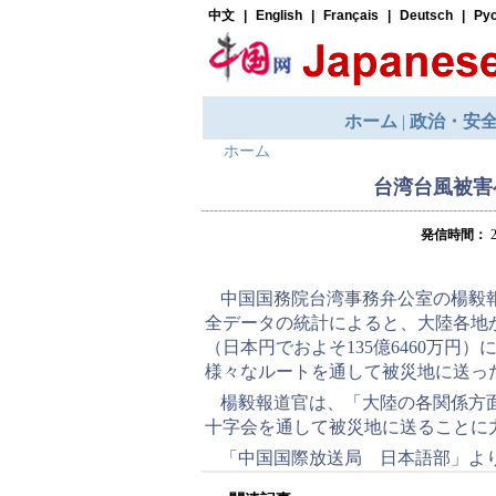
ホーム
台湾台風被害
発信時間：
2
中国国務院台湾事務弁公室の楊毅
全データの統計によると、大陸各地か
（日本円でおよそ135億6460万円
様々なルートを通して被災地に送っ
楊毅報道官は、「大陸の各関係方
十字会を通して被災地に送ることに
「中国国際放送局 日本語部」より2