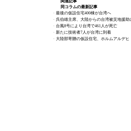
関連記事
同コラムの最新記事
·
最後の仮設住宅400棟が台湾へ
·
呉伯雄主席、大陸からの台湾被災地援助
·
台風8号により台湾で461人が死亡
·
新たに技術者7人が台湾に到着
·
大陸部寄贈の仮設住宅、ホルムアルデヒ