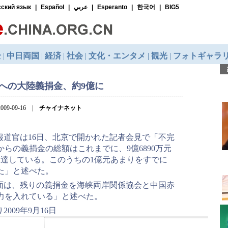
への大陸義捐金、約9億に
009-09-16 |
チャイナネット
報道官は16日、北京で開かれた記者会見で「不完
らの義捐金の総額はこれまでに、9億6890万元
）に達している。このうちの1億元あまりをすでに
た」と述べた。
面は、残りの義捐金を海峡両岸関係協会と中国赤
力を入れている」と述べた。
009年9月16日