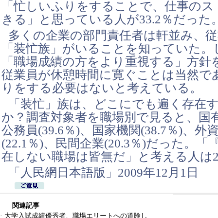
「忙しいふりをすることで、仕事のス
きる」と思っている人が33.2％だった
多くの企業の部門責任者は軒並み、従
「装忙族」がいることを知っていた。
「職場成績の方をより重視する」方針
従業員が休憩時間に寛ぐことは当然で
りをする必要はないと考えている。
「装忙」族は、どこにでも遍く存在
か？調査対象者を職場別で見ると、国有企業
公務員(39.6％)、国家機関(38.7％)、
(22.1％)、民間企業(20.3％)だった
在しない職場は皆無だ」と考える人は27
「人民網日本語版」2009年12月1日
関連記事
·
大学入試成績優秀者、職場エリートへの道険し