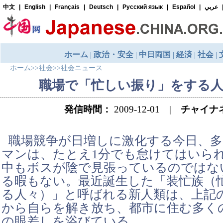
ホーム
>>
社会
>>
社会ニュース
職場で「忙しい振り」をする人は
発信時間：
2009-12-01 |
チャイナ
職場競争が日増しに激化する今日、
マンは、たとえ1分でも怠けてはいら
中もボスが陰で見張っているのではな
る暇もない。最近誕生した「装忙族（
る人々）」と呼ばれる新人類は、上記
から自らを解き放ち、都市に住む多く
の眼差しを浴びている。