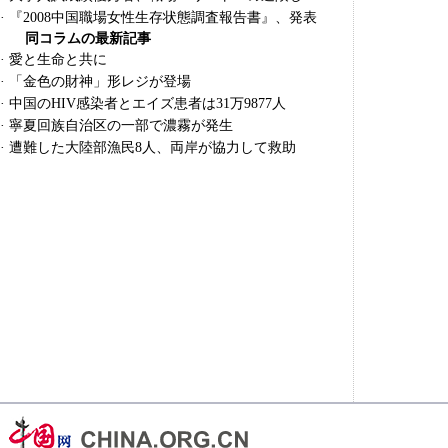
·
『2008中国職場女性生存状態調査報告書』、発表
同コラムの最新記事
·
愛と生命と共に
·
「金色の財神」形レジが登場
·
中国のHIV感染者とエイズ患者は31万9877人
·
寧夏回族自治区の一部で濃霧が発生
·
遭難した大陸部漁民8人、両岸が協力して救助