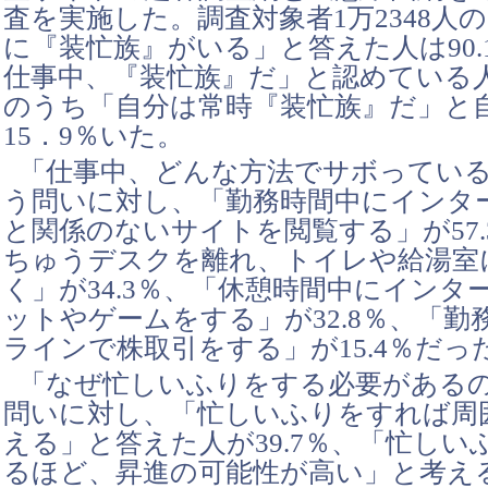
査を実施した。調査対象者1万2348人
に『装忙族』がいる」と答えた人は90.
仕事中、『装忙族』だ」と認めている人は
のうち「自分は常時『装忙族』だ」と
15．9％いた。
「仕事中、どんな方法でサボってい
う問いに対し、「勤務時間中にインタ
と関係のないサイトを閲覧する」が57
ちゅうデスクを離れ、トイレや給湯室
く」が34.3％、「休憩時間中にインタ
ットやゲームをする」が32.8％、「勤
ラインで株取引をする」が15.4％だっ
「なぜ忙しいふりをする必要がある
問いに対し、「忙しいふりをすれば周
える」と答えた人が39.7％、「忙し
るほど、昇進の可能性が高い」と考える人