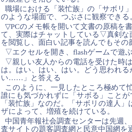
職場における「装忙族」の「サボリ
のような場面で、つぶさに観察できる
▽PCのメモ帳を開いて文書の原稿を
て、実際はチャットしている▽真剣な
を閲覧し、面白い記事を読んでもその
▽エクセルを開き、flashゲームで遊
▽親しい友人からの電話を受けた時
は。はい、はい、はい。どう思われる
い……」と答える
このように、一見したところ極めて
誰にも気づかれずに「サボる」ことが
「装忙族」なのだ。「サボリの達人」
ザによって、増殖を続けている。
中国青年報社会調査センターは先週
査サイトの題客調査網と民意中国網を