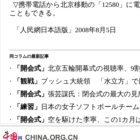
▽携帯電話から北京移動の「12580」に
こともできる。
「人民網日本語版」2008年8月5日
同コラムの最新記事
·
「開会式」
北京五輪開幕式の視聴率、9
·
「観戦」
ブッシュ大統領 「水立方」で
·
「開会式」
張芸謀氏：閉会式の最大の見
·
「練習」
日本の女子ソフトボールチーム
·
「開会式」
空を駆けた李寧、この1カ月