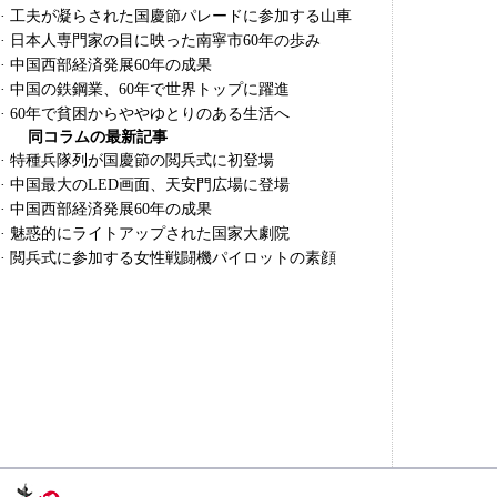
·
工夫が凝らされた国慶節パレードに参加する山車
·
日本人専門家の目に映った南寧市60年の歩み
·
中国西部経済発展60年の成果
·
中国の鉄鋼業、60年で世界トップに躍進
·
60年で貧困からややゆとりのある生活へ
同コラムの最新記事
·
特種兵隊列が国慶節の閲兵式に初登場
·
中国最大のLED画面、天安門広場に登場
·
中国西部経済発展60年の成果
·
魅惑的にライトアップされた国家大劇院
·
閲兵式に参加する女性戦闘機パイロットの素顔