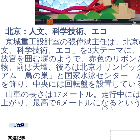
北京：人文、科学技術、エコ
京城重工設計室の張偉斌主任は、北京
文、科学技術、エコ」を3大テーマに
故宮を囲む塀のようで、赤色のリボン
物、前は天壇、後ろは北京オリンピッ
アム「鳥の巣」と国家水泳センター「
を飾り、中央には回転盤を設置してい
山車の長さは17メートル。走行中に
上がり、最高で6メートルになるとい
1
2
3
関連記事