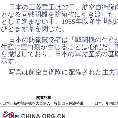
日本の三菱重工は27日、航空自衛隊
となる同戦闘機を防衛省に引き渡した
として進まない中、1955年以降半世
ひとまず幕を閉じた。
日本の防衛関係者は「戦闘機の生産
生産に空白期が生じることは心配だ。
ら撤退しており、日本の軍需産業の基
示す。
写真は航空自衛隊に配備された主力戦
関連記事
·
日本が新型戦闘機を大量購入 幹部自ら体験搭乗
·
日本、年内に