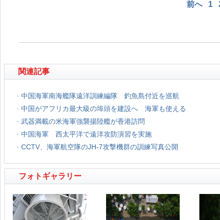
前へ
1
関連記事
·
中国海軍南海艦隊遠洋訓練編隊 釣魚島付近を巡航
·
中国がアフリカ最大級の埠頭を建設へ 海軍も使える
·
武器満載の米海軍強襲揚陸艦が香港訪問
·
中国海軍 西太平洋で遠洋攻防演習を実施
·
CCTV、海軍航空隊のJH-7攻撃機群の訓練写真公開