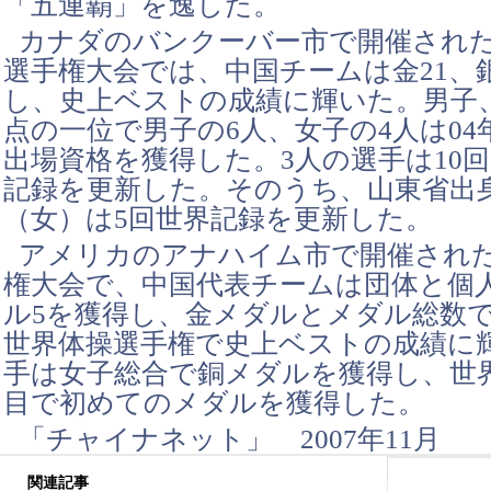
「五連覇」を逸した。
カナダのバンクーバー市で開催され
選手権大会では、中国チームは金21、銀
し、史上ベストの成績に輝いた。男子
点の一位で男子の6人、女子の4人は0
出場資格を獲得した。3人の選手は10回
記録を更新した。そのうち、山東省出
（女）は5回世界記録を更新した。
アメリカのアナハイム市で開催され
権大会で、中国代表チームは団体と個
ル5を獲得し、金メダルとメダル総数
世界体操選手権で史上ベストの成績に
手は女子総合で銅メダルを獲得し、世
目で初めてのメダルを獲得した。
「チャイナネット」 2007年11月
関連記事