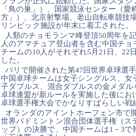
プランが正式に始動した。国家スタジ
「鳥の巣」）、国家競泳センター（愛
方」）、北京射撃場、老山自転車競技場
リンピック施設が年末に着工された。
人類のチョモランマ峰登頂50周年を
人のアマチュア登山者を含む中国チョ
チームの10人がそれぞれ5月21日、2
した。
パリで開催された第47回世界卓球選
中国卓球チームは女子シングルス、女
子ダブルス、混合ダブルスの金メダル
卓球連盟が新ルールを実施した後にお
卓球選手権大会でかなりすばらしい戦
オランダのアイントホーフェン市で開
世界バドミントン混合団体選手権（ス
ップ）の決勝で、中国チームは1－3で