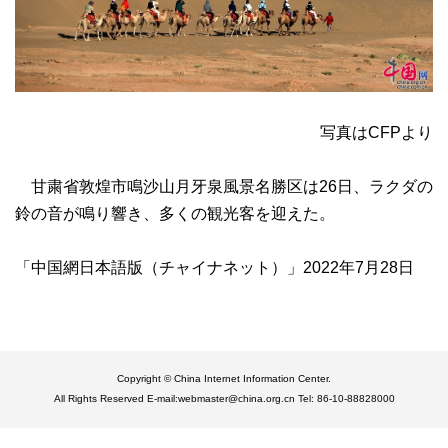
写真はCFPより
甘粛省敦煌市鳴沙山月牙泉風景名勝区は26日、ラクダの
鈴の音が鳴り響き、多くの観光客を迎えた。
「中国網日本語版（チャイナネット）」2022年7月28日
Copyright © China Internet Information Center.
All Rights Reserved E-mail:webmaster@china.org.cn Tel: 86-10-88828000