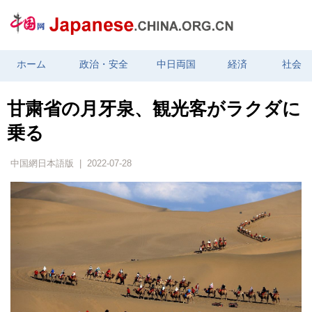
ホーム
政治・安全
中日両国
経済
社会
甘粛省の月牙泉、観光客がラクダに
乗る
中国網日本語版 | 2022-07-28