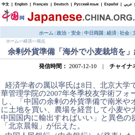
ホーム
>>
経済
>>
視点
余剰外貨準備「海外で小麦栽培を」
発信時間：
2007-12-10 |
チャイナ
経済学者の厲以寧氏は8日、北京大学
華管理学院の2007年冬季校友学術フォ
し、「中国の余剰の外貨準備で南米や
に土地を買い、農場を経営して小麦や
中国国内に輸出すればいい」と異色の
「北京晨報」が伝えた。