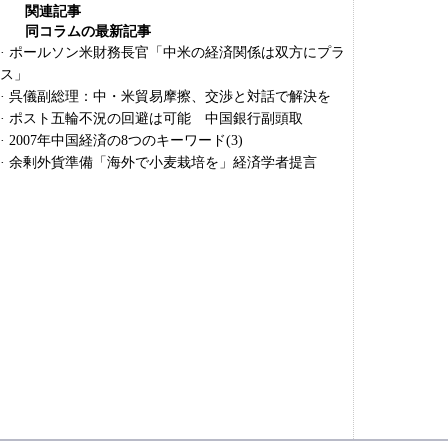
関連記事
同コラムの最新記事
·
ポールソン米財務長官「中米の経済関係は双方にプラ
ス」
·
呉儀副総理：中・米貿易摩擦、交渉と対話で解決を
·
ポスト五輪不況の回避は可能 中国銀行副頭取
·
2007年中国経済の8つのキーワード(3)
·
余剰外貨準備「海外で小麦栽培を」経済学者提言