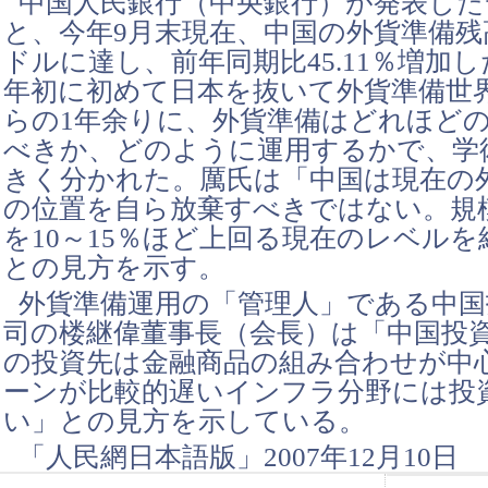
中国人民銀行（中央銀行）が発表した
と、今年9月末現在、中国の外貨準備残高
ドルに達し、前年同期比45.11％増加
年初に初めて日本を抜いて外貨準備世
らの1年余りに、外貨準備はどれほど
べきか、どのように運用するかで、学
きく分かれた。厲氏は「中国は現在の
の位置を自ら放棄すべきではない。規
を10～15％ほど上回る現在のレベル
との見方を示す。
外貨準備運用の「管理人」である中国
司の楼継偉董事長（会長）は「中国投
の投資先は金融商品の組み合わせが中
ーンが比較的遅いインフラ分野には投
い」との見方を示している。
「人民網日本語版」2007年12月10日