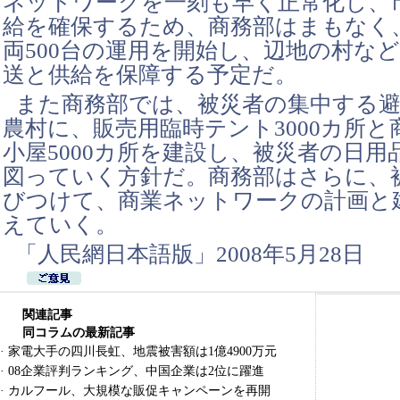
ネットワークを一刻も早く正常化し、
給を確保するため、商務部はまもなく
両500台の運用を開始し、辺地の村な
送と供給を保障する予定だ。
また商務部では、被災者の集中する避
農村に、販売用臨時テント3000カ所
小屋5000カ所を建設し、被災者の日用
図っていく方針だ。商務部はさらに、
びつけて、商業ネットワークの計画と
えていく。
「人民網日本語版」2008年5月28日
関連記事
同コラムの最新記事
·
家電大手の四川長虹、地震被害額は1億4900万元
·
08企業評判ランキング、中国企業は2位に躍進
·
カルフール、大規模な販促キャンペーンを再開