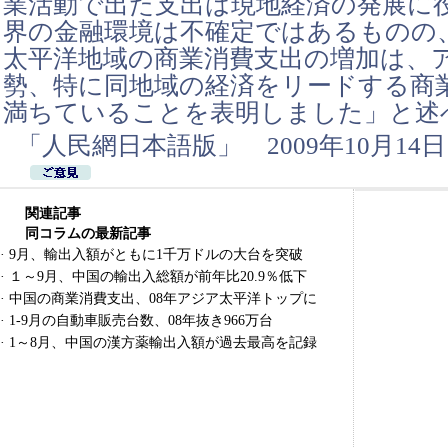
業活動で出た支出は現地経済の発展に
界の金融環境は不確定ではあるものの
太平洋地域の商業消費支出の増加は、
勢、特に同地域の経済をリードする商
満ちていることを表明しました」と述
「人民網日本語版」 2009年10月14日
関連記事
同コラムの最新記事
·
9月、輸出入額がともに1千万ドルの大台を突破
·
１～9月、中国の輸出入総額が前年比20.9％低下
·
中国の商業消費支出、08年アジア太平洋トップに
·
1-9月の自動車販売台数、08年抜き966万台
·
1～8月、中国の漢方薬輸出入額が過去最高を記録