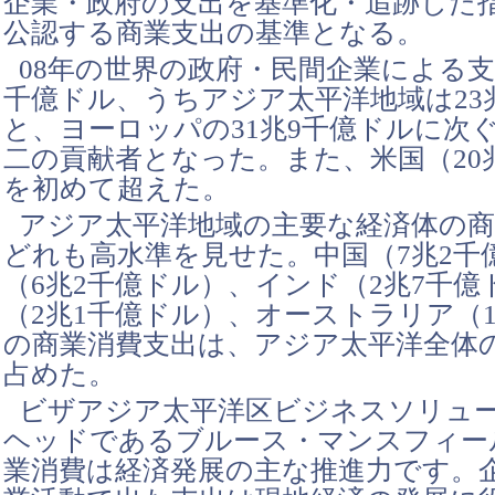
企業・政府の支出を基準化・追跡した
公認する商業支出の基準となる。
08年の世界の政府・民間企業による支
千億ドル、うちアジア太平洋地域は23
と、ヨーロッパの31兆9千億ドルに次ぐ
二の貢献者となった。また、米国（20
を初めて超えた。
アジア太平洋地域の主要な経済体の商
どれも高水準を見せた。中国（7兆2千
（6兆2千億ドル）、インド（2兆7千億
（2兆1千億ドル）、オーストラリア（
の商業消費支出は、アジア太平洋全体の
占めた。
ビザアジア太平洋区ビジネスソリュ
ヘッドであるブルース・マンスフィー
業消費は経済発展の主な推進力です。