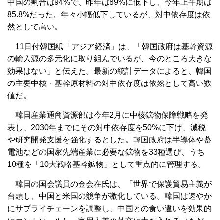
中国の割合は94%で、昨年は89%に低下し、今年上半期は
85.8%だった。年々小幅低下しているが、対中依存度は依
然として高い。
11日付韓国紙「アジア経済」は、「韓国政府は基幹資源
の輸入源の多元化に取り組んでいるが、今のところ大きな
効果はない」と伝えた。最新の統計データによると、韓国
の主要中核・基幹原材料の対中依存度は依然として高い数
値だ。
韓国産業通商資源部は今年2月に中核鉱物保障戦略を発
表し、2030年までにその対中依存度を50%に下げ、減税
や研究開発支援を強化するとした。韓国政府は半導体や蓄
電池などの国家先端産業に必要な鉱物を33種選び、うち
10種を「10大戦略基幹鉱物」として重点的に管理する。
韓国の国会議員の金会在氏は、「世界で保護貿易主義が
台頭し、中国と米国の競争が激化している。韓国は速やか
にサプライチェーンを調整し、中国との食い違いを効果的