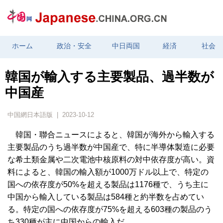
ホーム
政治・安全
中日両国
経済
社会
韓国が輸入する主要製品、過半数が
中国産
中国網日本語版 | 2023-10-12
韓国・聯合ニュースによると、韓国が海外から輸入する
主要製品のうち過半数が中国産で、特に半導体製造に必要
な希土類金属や二次電池中核原料の対中依存度が高い。資
料によると、韓国の輸入額が1000万ドル以上で、特定の
国への依存度が50%を超える製品は1176種で、うち主に
中国から輸入している製品は584種と約半数を占めてい
る。特定の国への依存度が75%を超える603種の製品のう
ち330種が主に中国からの輸入だ。