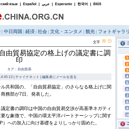
文字
自由貿易協定の格上げの議定書に調
印
タグ：自由貿易
4:45:13 | チャイナネット |
編集者にメールを送る
ル共和国の、「自由貿易協定」のさらなる格上げに関
商務部が7日、発表した。
議定書の調印は中国の自由貿易交渉が高基準ネガティ
重要な象徴で、中国の環太平洋パートナーシップに関す
PP）への加入に向け基礎をよりしっかり固めた。