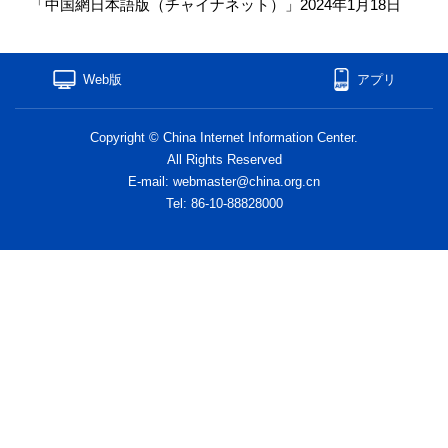
「中国網日本語版（チャイナネット）」2024年1月18日
Web版
アプリ
Copyright © China Internet Information Center.
All Rights Reserved
E-mail: webmaster@china.org.cn
Tel: 86-10-88828000