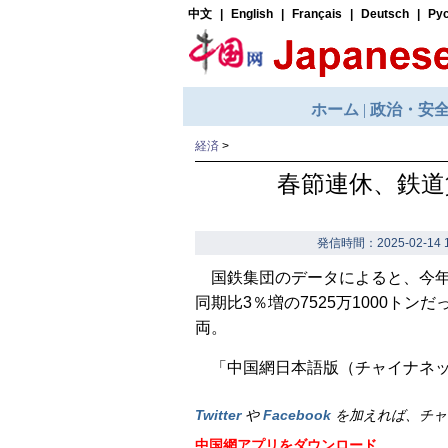
経済
>
春節連休、鉄道
発信時間：2025-02-14 1
国鉄集団のデータによると、今
同期比3％増の7525万1000トンだ
両。
「中国網日本語版（チャイナネット
Twitter
や
Facebook
を加えれば、チャ
中国網アプリをダウンロード