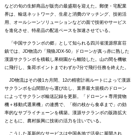
などの旬の生鮮商品が販売の最盛期を迎えた。郵便・宅配業
界は、輸送ネットワーク、生産と消費のマッチング、技術活
用、オールシーンソリューションなどの面で技術やサービス
を進化させ、特産品の配送ペースを加速させている。
「中国サクランボの郷」として知られる四川省漢源県富荘
鎮では、JD物流の「飛狼JDX-50」ドローンが真っ赤に熟した
漢源サクランボを積載し果樹園から離陸した。山の間を機敏
に飛行し、集荷ポイントまでわずか7分で飛行任務を終えた。
JD物流はその後1カ月間、12の精密計画ルートによって漢源
サクランボを山間部から運び出し、業界最大規模のドローン
によってサクランボ輸送記録を更新。「ドローン＋専用貨物
機＋移動式選果機」の連携で、「樹の枝から食卓まで」の効
率的なサプライチェーンを構築。漢源サクランボの販路拡大
とともに、農村振興に技術の活力を注いでいる。
こうした革新的なサービスは中国各地で活発に展開され