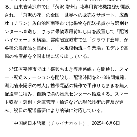
る
。山東省菏沢市では「菏沢-鄂州」花専用貨物機路線が開設
され、「菏沢の花」の全国・世界への販売をサポート。広西
壮（チワン）族自治区南寧市では果物を配送拠点から選別セ
ンターへ直送し、さらに果物専用荷卸し口を設置して「配送
ハイウェー」を構築。雲南省宣威市では「クラウド倉庫」が
各種の農産品を集約し、「大規模物流＋作業場」モデルで高
原の特産品を全国市場に送り出している。
浙江省嘉興市では「嘉興ちまき専用路線」を開通し、スマ
ート配送ステーションを開設し、配達時間を2～3時間短縮。
湖北省崇陽県の村人は携帯電話の操作で手作りちまきを無人
配送車に積み、自動で県の物流センターへ輸送する。スマー
ト収配・選別・倉庫管理・輸送などの現代技術の普及が進
み、祝日の配送需要により的確に対応している。
「中国網日本語版（チャイナネット）」2025年6月6日