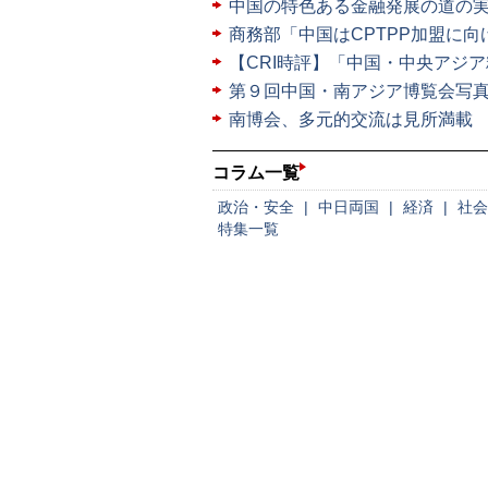
中国の特色ある金融発展の道の
商務部「中国はCPTPP加盟に
【CRI時評】「中国・中央アジ
第９回中国・南アジア博覧会写
南博会、多元的交流は見所満載
コラム一覧
政治・安全
|
中日両国
|
経済
|
社会
特集一覧