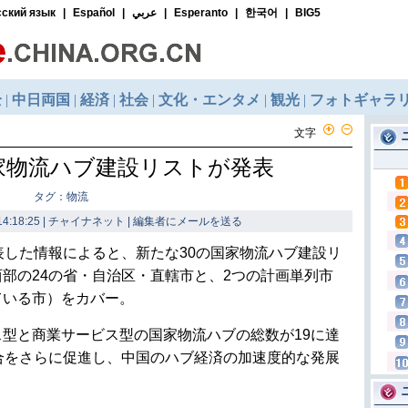
文字
家物流ハブ建設リストが発表
タグ：物流
4:18:25 | チャイナネット |
編集者にメールを送る
表した情報によると、新たな30の国家物流ハブ建設リ
部の24の省・自治区・直轄市と、2つの計画単列市
ている市）をカバー。
型と商業サービス型の国家物流ハブの総数が19に達
合をさらに促進し、中国のハブ経済の加速度的な発展