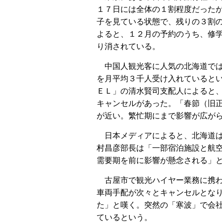
１７日には全体の１割程度だった
子を見ている状態で、残りの３割
よると、１２月の予約のうち、修
り消されている。
中国人観光客に人気の北海道で
を月平均３千人受け入れていると
ＥＬ」の清水賢司支配人によると
キャンセルがあった。「春節（旧
が近い。繁忙期にまで影響が広が
日本メディアによると、北海道
村昌彦部長は「一部宿泊施設と航
需要期を前に影響が懸念される」
古屋市で観光ハイヤー業務に携
車両手配が次々とキャンセルとな
た」と嘆く。突然の「寒波」で会
ているという。