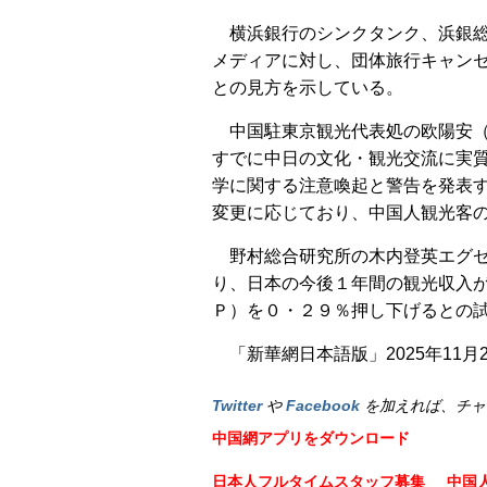
横浜銀行のシンクタンク、浜銀
メディアに対し、団体旅行キャン
との見方を示している。
中国駐東京観光代表処の欧陽安
すでに中日の文化・観光交流に実
学に関する注意喚起と警告を発表
変更に応じており、中国人観光客
野村総合研究所の木内登英エグ
り、日本の今後１年間の観光収入
Ｐ）を０・２９％押し下げるとの
「新華網日本語版」2025年11月
Twitter
や
Facebook
を加えれば、チャ
中国網アプリをダウンロード
日本人フルタイムスタッフ募集
中国