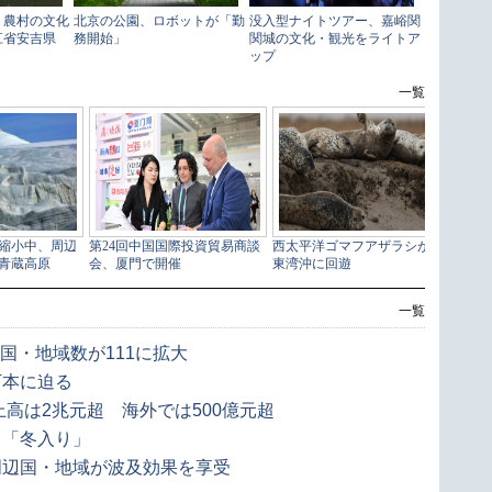
一覧
盟国・地域数が111に拡大
万本に迫る
上高は2兆元超 海外では500億元超
も「冬入り」
周辺国・地域が波及効果を享受