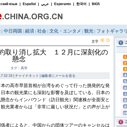
文字
約取り消し拡大 １２月に深刻化の
懸念
タグ：高市
7:32:18 | チャイナネット |
編集者にメールを送る
本の高市早苗首相が台湾をめぐって行った挑発的な発
、日本の観光業にも深刻な影響を及ぼしている。日本の
化懸念からインバウンド（訪日観光）関連株が全面安と
、観光業者からは「非常に厳しい状況だ」との声が上が
関係者によると、中国からの団体ツアーのキャンセルは