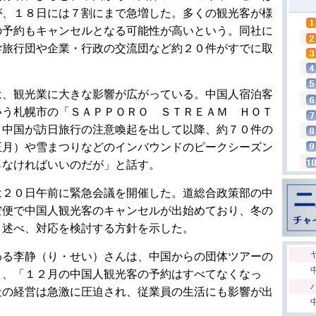
が、１８日には７割にまで急増した。多くの観光客が様
の予約もキャンセルとなる可能性が高いという。同社に
学旅行団や企業・行政の交流団など約２０件がすでに取
は、観光業に大きな影響が広がっている。中国人宿泊客
いう札幌市の「ＳＡＰＰＯＲＯ ＳＴＲＥＡＭ ＨＯＴ
、中国が訪日旅行の注意喚起を出して以降、約７０件の
正月）や雪まつりなどのインバウンドのピークシーズン
らなければいいのだが」と話す。
は２０日午前に緊急会議を開催した。道総合政策部の中
空便で中国人観光客のキャンセルが出始めており、冬の
と述べ、対応を検討する方針を示した。
わる李静（り・せい）さんは、中国からの団体ツアーの
り、「１２月の中国人観光客の予約はすべてなくなっ
社の経営は急激に圧迫され、従業員の生活にも影響が出