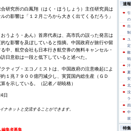
総合研究所の白鳳翔（はく・ほうしょう）主任研究員は
セルの影響は「１２月ごろから大きく出てくるだろう」
（おうよう・あん）首席代表は、高市氏の誤った発言は
質的な影響を及ぼしていると指摘。中国政府が旅行や留
する中、航空会社も日本行き航空券の無料キャンセル・
の訪日意欲は一段と低下していると述べた。
ゼクティブ・エコノミストは、中国政府の注意喚起によ
が約１兆７９００億円減少し、実質国内総生産（ＧＤ
試算を示している。（記者／胡暁格）
24日
イナネットと交流することができます。
人編集者募集