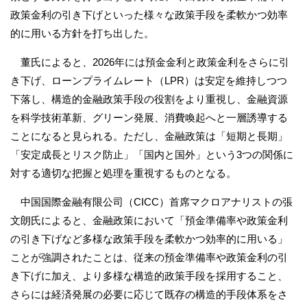
政策金利の引き下げといった様々な政策手段を柔軟かつ効率
的に用いる方針を打ち出した。
董氏によると、2026年には預金金利と政策金利をさらに引
き下げ、ローンプライムレート（LPR）は安定を維持しつつ
下落し、構造的金融政策手段の役割をより重視し、金融資源
を科学技術革新、グリーン発展、消費喚起へと一層誘導する
ことになると見られる。ただし、金融政策は「短期と長期」
「安定成長とリスク防止」「国内と国外」という3つの関係に
対する適切な把握と処理を重視するものとなる。
中国国際金融有限公司（CICC）首席マクロアナリストの張
文朗氏によると、金融政策において「預金準備率や政策金利
の引き下げなど多様な政策手段を柔軟かつ効率的に用いる」
ことが強調されたことは、従来の預金準備率や政策金利の引
き下げに加え、より多様な構造的政策手段を採用すること、
さらには経済発展の必要に応じて既存の構造的手段体系をさ