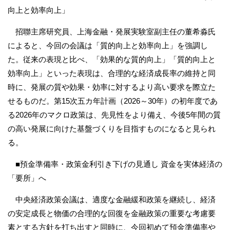
向上と効率向上」
招聯主席研究員、上海金融・発展実験室副主任の董希淼氏
によると、今回の会議は「質的向上と効率向上」を強調し
た。従来の表現と比べ、「効果的な質的向上」「質的向上と
効率向上」といった表現は、合理的な経済成長率の維持と同
時に、発展の質や効果・効率に対するより高い要求を際立た
せるものだ。第15次五カ年計画（2026～30年）の初年度であ
る2026年のマクロ政策は、先見性をより備え、今後5年間の質
の高い発展に向けた基盤づくりを目指すものになると見られ
る。
■預金準備率・政策金利引き下げの見通し 資金を実体経済の
「要所」へ
中央経済政策会議は、適度な金融緩和政策を継続し、経済
の安定成長と物価の合理的な回復を金融政策の重要な考慮要
素とする方針を打ち出すと同時に、今回初めて預金準備率や