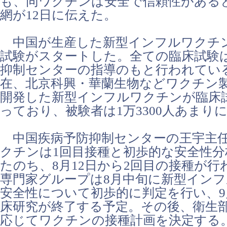
も、同ワクチンは安全で信頼性がある
網が12日に伝えた。
中国が生産した新型インフルワクチン
試験がスタートした。全ての臨床試験
抑制センターの指導のもと行われてい
在、北京科興・華蘭生物などワクチン製
開発した新型インフルワクチンが臨床
っており、被験者は1万3300人あまり
中国疾病予防抑制センターの王宇主
クチンは1回目接種と初歩的な安全性
たのち、8月12日から2回目の接種が行
専門家グループは8月中旬に新型イン
安全性について初歩的に判定を行い、
床研究が終了する予定。その後、衛生
応じてワクチンの接種計画を決定する