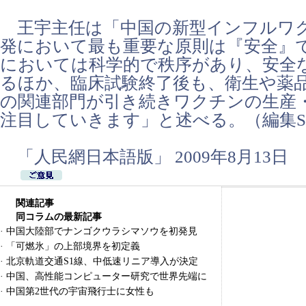
王宇主任は「中国の新型インフルワ
発において最も重要な原則は『安全』
においては科学的で秩序があり、安全
るほか、臨床試験終了後も、衛生や薬
の関連部門が引き続きワクチンの生産
注目していきます」と述べる。（編集S
「人民網日本語版」 2009年8月13日
関連記事
同コラムの最新記事
·
中国大陸部でナンゴクウラシマソウを初発見
·
「可燃氷」の上部境界を初定義
·
北京軌道交通S1線、中低速リニア導入が決定
·
中国、高性能コンピューター研究で世界先端に
·
中国第2世代の宇宙飛行士に女性も