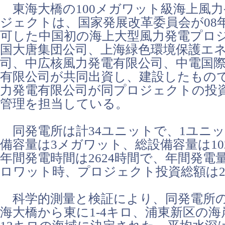
東海大橋の100メガワット級海上風
ジェクトは、国家発展改革委員会が08
可した中国初の海上大型風力発電プロ
国大唐集団公司、上海緑色環境保護エ
司、中広核風力発電有限公司、中電国
有限公司が共同出資し、建設したもの
力発電有限公司が同プロジェクトの投
管理を担当している。
同発電所は計34ユニットで、1ユニ
備容量は3メガワット、総設備容量は1
年間発電時間は2624時間で、年間発電量
ロワット時、プロジェクト投資総額は23
科学的測量と検証により、同発電所の
海大橋から東に1-4キロ、浦東新区の海