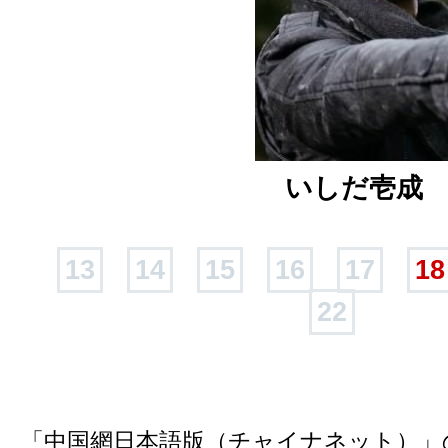
いしだ壱成
13
14
15
16
17
18
22
「中国網日本語版（チャイナネット）」