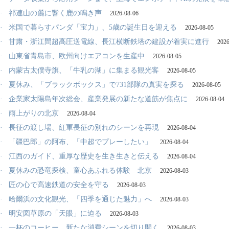
·
祁連山の麓に響く鹿の鳴き声
2026-08-06
·
米国で暮らすパンダ「宝力」、5歳の誕生日を迎える
2026-08-05
·
甘粛・浙江間超高圧送電線、長江横断鉄塔の建設が着実に進行
2026
·
山東省青島市、欧州向けエアコンを生産中
2026-08-05
·
内蒙古太僕寺旗、「牛乳の湖」に集まる観光客
2026-08-05
·
夏休み、「ブラックボックス」で731部隊の真実を探る
2026-08-05
·
企業家太陽島年次総会、産業発展の新たな道筋が焦点に
2026-08-04
·
雨上がりの北京
2026-08-04
·
長征の渡し場、紅軍長征の別れのシーンを再現
2026-08-04
·
「疆巴郎」の阿布、「中超でプレーしたい」
2026-08-04
·
江西のガイド、重厚な歴史を生き生きと伝える
2026-08-04
·
夏休みの恐竜探検、童心あふれる体験 北京
2026-08-03
·
匠の心で高速鉄道の安全を守る
2026-08-03
·
哈爾浜の文化観光、「四季を通じた魅力」へ
2026-08-03
·
明安図草原の「天眼」に迫る
2026-08-03
·
一杯のコーヒー、新たな消費シーンを切り開く
2026-08-03