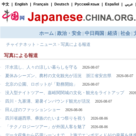
チャイナネット
ニュース
写真による報道
>
>
写真による報道
·
汗水流し、人々の涼しい暮らしを守る
2026-08-07
·
夏休みシーズン、農村の文化観光が活況 浙江省安吉県
2026-08-07
·
北京の公園、ロボットが「勤務開始」
2026-08-07
·
没入型ナイトツアー、嘉峪関関城の文化・観光をライトアップ
2026
·
四川・九寨溝、避暑インバウンド観光が活況
2026-08-07
·
田んぼのファッションショー
2026-08-06
·
四川省越西県、彝族のたいまつ祭りを祝う
2026-08-06
·
「テクノロジーツアー」が外国人客を魅了
2026-08-06
·
データ収集から応用シーンまで、上海でエンボディドAIの発展を体