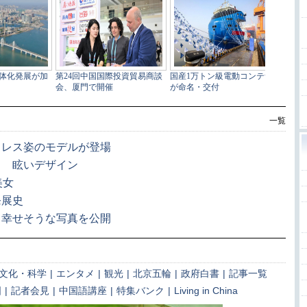
一覧
ドレス姿のモデルが登場
ク 眩いデザイン
美女
発展史
 幸せそうな写真を公開
文化・科学
|
エンタメ
|
観光
|
北京五輪
|
政府白書
|
記事一覧
国
|
記者会見
|
中国語講座
|
特集バンク
|
Living in China