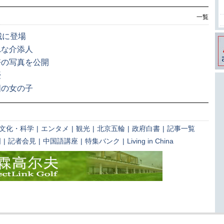
一覧
城に登場
れな介添人
好の写真を公開
優
国の女の子
文化・科学
|
エンタメ
|
観光
|
北京五輪
|
政府白書
|
記事一覧
国
|
記者会見
|
中国語講座
|
特集バンク
|
Living in China