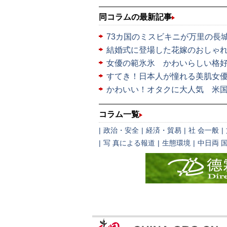
同コラムの最新記事
73カ国のミスビキニが万里の長
結婚式に登場した花嫁のおしゃ
女優の範氷氷 かわいらしい格
すてき！日本人が憧れる美肌女
かわいい！オタクに大人気 米
コラム一覧
|
政治・安全
|
経済・貿易
|
社 会一般
|
|
写 真による報道
|
生態環境
|
中日両 