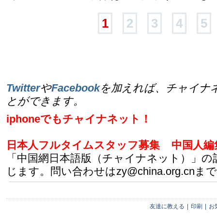
1
2
3
4
5
Twitter
や
Facebook
を加えれば、チャイナ
とができます。
iphoneでもチャイナネット！
日本人フルタイムスタッフ募集
中国人編
「中国網日本語版（チャイナネット）」の
じます。問い合わせはzy@china.org.cnまで
友達に教える
|
印刷
|
お