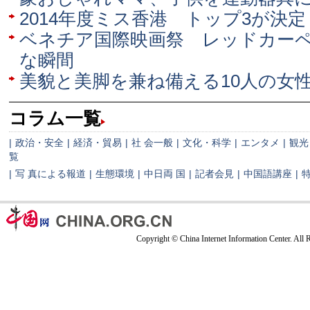
2014年度ミス香港 トップ3が決定
ベネチア国際映画祭 レッドカー
な瞬間
美貌と美脚を兼ね備える10人の女
コラム一覧
|
政治・安全
|
経済・貿易
|
社 会一般
|
文化・科学
|
エンタメ
|
観光
覧
|
写 真による報道
|
生態環境
|
中日両 国
|
記者会見
|
中国語講座
|