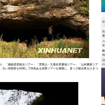
り、「織姫彦星観光ツアー」「雲竜山・九竜柱景勝地ツアー」「山村農家ツア
、古い洞窟群を利用して特色ある洞窟ツアーを展開し、多くの観光客をひきつ