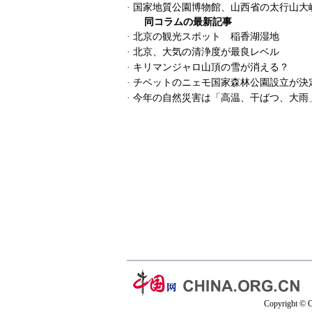
·
国家地質公園博物館、山西省の太行山大
同コラムの最新記事
·
北京の観光スポット 稲香湖湿地
·
北京、大気の清浄度が最良レベル
·
キリマンジャロ山頂の雪が消える？
·
チベットのニェモ国家森林公園設立が決
·
今年の自然災害は「高温、干ばつ、大雨