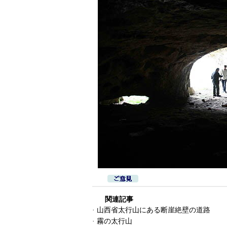
関連記事
·
山西省太行山にある断崖絶壁の道路
·
霧の太行山