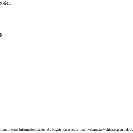
峡谷に
定
」